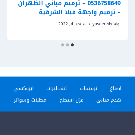
0536758649 – ترميم مباني الظهران
– ترميم واجهة فيلا الشرقية
بواسطة
yaseer
سبتمبر 4, 2022
اصباغ
ترميمات
تشطيبات
ايبوكسي
هدم مباني
عزل اسطح
مظلات وسواتر