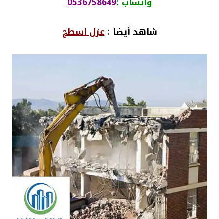
واتساب :
0536758649
شاهد أيضا :
عزل اسطح