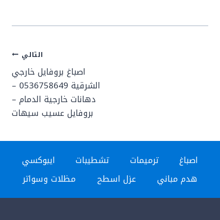
تصفّح
التالي
المقالات
اصباغ بروفايل خارجي
الشرقية 0536758649 –
دهانات خارجية الدمام –
بروفايل عسيب سيهات
اصباغ
ترميمات
تشطيبات
ايبوكسي
هدم مباني
عزل اسطح
مظلات وسواتر