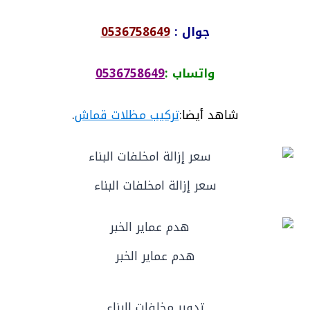
جوال :
0536758649
واتساب :
0536758649
شاهد أيضا:
تركيب مظلات قماش
.
سعر إزالة امخلفات البناء
هدم عماير الخبر
تدوير مخلفات البناء