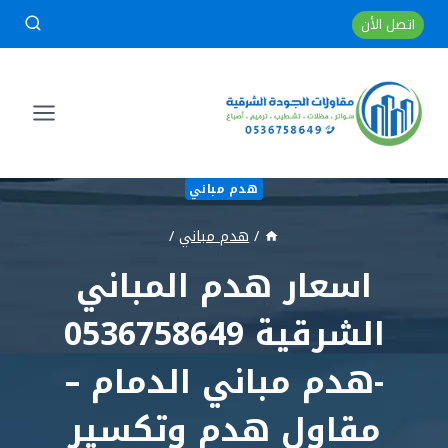
لتجاوز
اتصل الأن
لى
لمحتوى
هدم مباني
/
هدم مباني
/
اسعار هدم المباني
الشرقية 0536758649
-هدم مباني الدمام –
مقاول هدم وتكسير