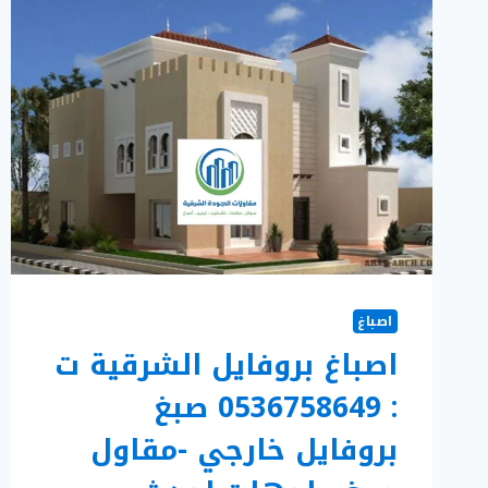
اصباغ
اصباغ بروفايل الشرقية ت
: 0536758649 صبغ
بروفايل خارجي -مقاول