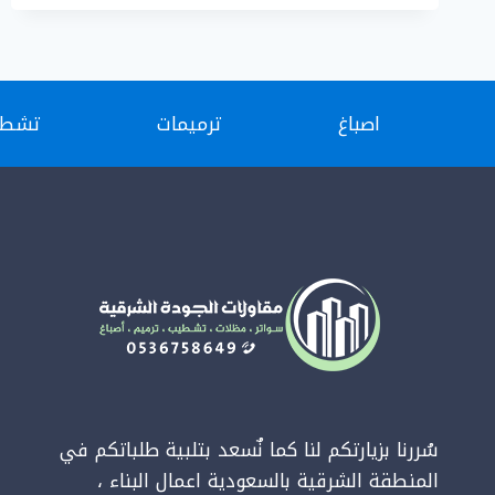
الشرقية
ت
:
0536758649
صبغ
اصباغ
ترميمات
تشطي
بروفايل
خارجي
-مقاول
صبغ
واجهات-
احدث
دهانات
واجهات
منازل
حي
المروج
الدمام
سُررنا بزيارتكم لنا كما نٌسعد بتلبية طلباتكم في
المنطقة الشرقية بالسعودية اعمال البناء ،