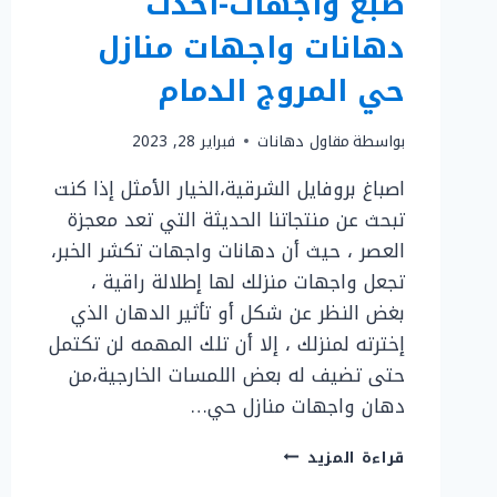
صبغ واجهات-احدث
دهانات واجهات منازل
حي المروج الدمام
بواسطة
مقاول دهانات
فبراير 28, 2023
اصباغ بروفايل الشرقية،الخيار الأمثل إذا كنت
تبحث عن منتجاتنا الحديثة التي تعد معجزة
العصر ، حيث أن دهانات واجهات تكشر الخبر،
تجعل واجهات منزلك لها إطلالة راقية ،
بغض النظر عن شكل أو تأثير الدهان الذي
إخترته لمنزلك ، إلا أن تلك المهمه لن تكتمل
حتى تضيف له بعض اللمسات الخارجية،من
دهان واجهات منازل حي…
اصباغ
قراءة المزيد
بروفايل