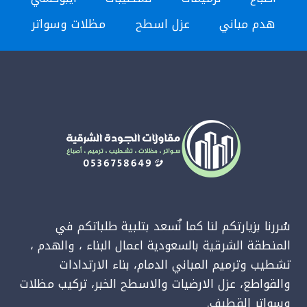
مظلات
هدم مباني
عزل اسطح
مظلات وسواتر
قماش
الدمام
–
مظلات
حدائق
منزلية
الخبر
سُررنا بزيارتكم لنا كما نٌسعد بتلبية طلباتكم في
المنطقة الشرقية بالسعودية اعمال البناء ، والهدم ،
تشطيب وترميم المباني الدمام، بناء الارتدادات
والقواطع، عزل الارضيات والاسطح الخبر، تركيب مظلات
وسواتر القطيف.