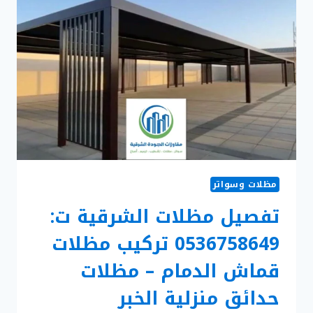
مظلات وسواتر
تفصيل مظلات الشرقية ت:
0536758649 تركيب مظلات
قماش الدمام – مظلات
حدائق منزلية الخبر