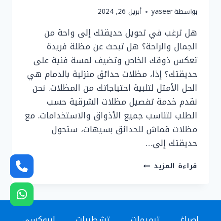
بواسطة
yaseer
أبريل 26, 2024
هل ترغب في تحويل حديقتك إلى واحة من
الجمال والراحة؟ هل تبحث عن مظلة فريدة
تعكس ذوقك الخاص وتضيف لمسة فنية على
حديقتك؟ إذا، مظلات حدائق منزلية بالدمام هي
الحل الأمثل لتلبية احتياجاتك من المظلات. نحن
نقدم خدمة تفصيل مظلات الشرقية حسب
الطلب لتناسب جميع الأذواق والاستخدامات. مع
مظلات قماش للحدائق بسيهات، ستحول
حديقتك إلى…
تفصيل
قراءة المزيد
مظلات
الشرقية
ت:
0536758649
اصباغ
ترميمات
تشطيبات
ايبوكسي
تركيب