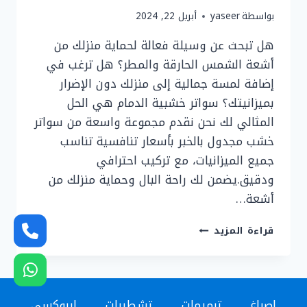
بواسطة
yaseer
أبريل 22, 2024
هل تبحث عن وسيلة فعالة لحماية منزلك من
أشعة الشمس الحارقة والمطر؟ هل ترغب في
إضافة لمسة جمالية إلى منزلك دون الإضرار
بميزانيتك؟ سواتر خشبية الدمام هي الحل
المثالي لك نحن نقدم مجموعة واسعة من سواتر
خشب مجدول بالخبر بأسعار تنافسية تناسب
جميع الميزانيات، مع تركيب احترافي
ودقيق.يضمن لك راحة البال وحماية منزلك من
أشعة…
تركيب
قراءة المزيد
سواتر
الخبر
ت:
0536758649
اصباغ
ترميمات
تشطيبات
ايبوكسي
سواتر