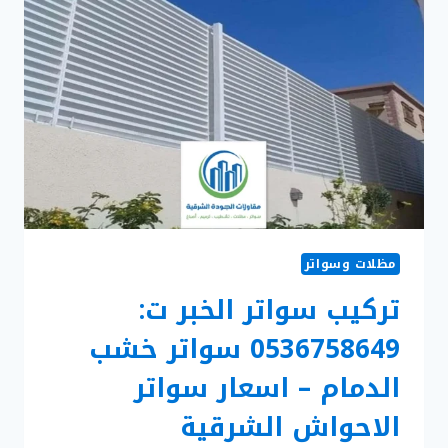
مظلات وسواتر
تركيب سواتر الخبر ت:
0536758649 سواتر خشب
الدمام – اسعار سواتر
الاحواش الشرقية