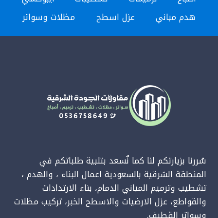
خشب
هدم مباني
عزل اسطح
مظلات وسواتر
الدمام
–
اسعار
سواتر
الاحواش
الشرقية
سُررنا بزيارتكم لنا كما نٌسعد بتلبية طلباتكم في
المنطقة الشرقية بالسعودية اعمال البناء ، والهدم ،
تشطيب وترميم المباني الدمام، بناء الارتدادات
والقواطع، عزل الارضيات والاسطح الخبر، تركيب مظلات
وسواتر القطيف.