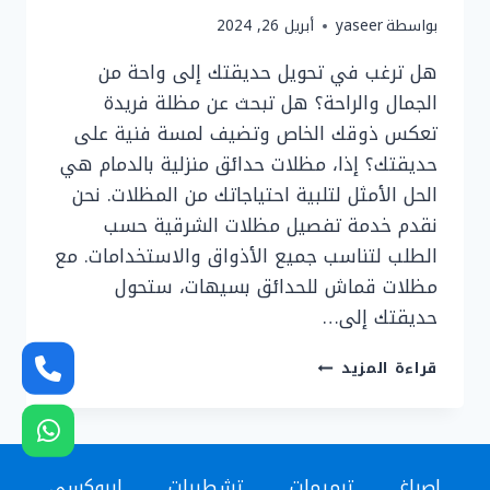
بواسطة
yaseer
أبريل 26, 2024
هل ترغب في تحويل حديقتك إلى واحة من
الجمال والراحة؟ هل تبحث عن مظلة فريدة
تعكس ذوقك الخاص وتضيف لمسة فنية على
حديقتك؟ إذا، مظلات حدائق منزلية بالدمام هي
الحل الأمثل لتلبية احتياجاتك من المظلات. نحن
نقدم خدمة تفصيل مظلات الشرقية حسب
الطلب لتناسب جميع الأذواق والاستخدامات. مع
مظلات قماش للحدائق بسيهات، ستحول
حديقتك إلى…
تفصيل
قراءة المزيد
مظلات
الشرقية
ت:
0536758649
اصباغ
ترميمات
تشطيبات
ايبوكسي
تركيب