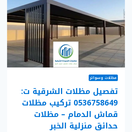
مظلات وسواتر
تفصيل مظلات الشرقية ت:
0536758649 تركيب مظلات
قماش الدمام – مظلات
حدائق منزلية الخبر