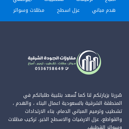
مظلات
هدم مباني
عزل اسطح
مظلات وسواتر
قماش
الدمام
–
مظلات
حدائق
منزلية
الخبر
سُررنا بزيارتكم لنا كما نٌسعد بتلبية طلباتكم في
المنطقة الشرقية بالسعودية اعمال البناء ، والهدم ،
تشطيب وترميم المباني الدمام، بناء الارتدادات
والقواطع، عزل الارضيات والاسطح الخبر، تركيب مظلات
وسواتر القطيف.