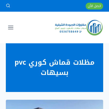
لتجاوز
اتصل الأن
لى
لمحتوى
مظلات قماش كوري pvc
بسيهات