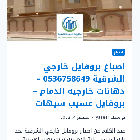
ترميم
واجهة
فيلا
الشرقية
اصباغ
اصباغ بروفايل خارجي
الشرقية 0536758649 –
دهانات خارجية الدمام –
بروفايل عسيب سيهات
بواسطة
yaseer
سبتمبر 4, 2022
عند الكلام عن اصباغ بروفايل خارجي الشرقية نجد
بإنه امر في غاية الاهمية بحيث تعتبر اهميتة