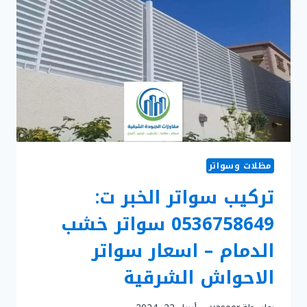
اسطح
المنازل
الخبر
–
أسعار
عزل
الاسطح
الشرقية
مظلات وسواتر
تركيب سواتر الخبر ت:
0536758649 سواتر خشب
الدمام – اسعار سواتر
الاحواش الشرقية