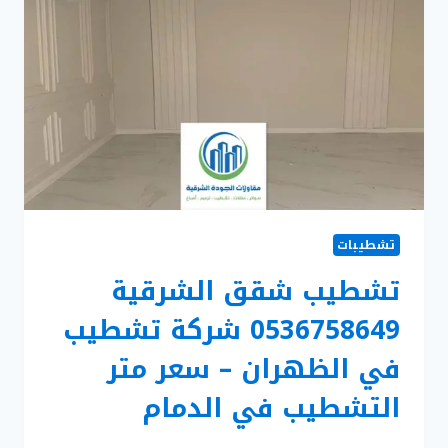
الدمام
–
اسعار
سواتر
الاحواش
الشرقية
تشطيبات
تشطيب شقق الشرقية
0536758649 شركة تشطيب
في الظهران – سعر متر
التشطيب في الدمام