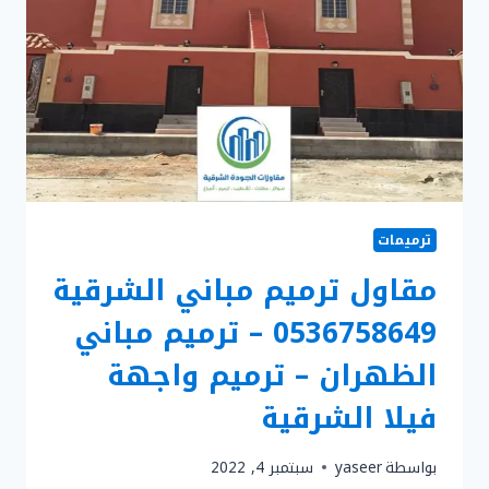
–
سعر
متر
التشطيب
في
الدمام
ترميمات
مقاول ترميم مباني الشرقية
0536758649 – ترميم مباني
الظهران – ترميم واجهة
فيلا الشرقية
بواسطة
yaseer
سبتمبر 4, 2022