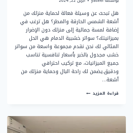
بواسطة
yaseer
أبريل 22, 2024
هل تبحث عن وسيلة فعالة لحماية منزلك من
أشعة الشمس الحارقة والمطر؟ هل ترغب في
إضافة لمسة جمالية إلى منزلك دون الإضرار
بميزانيتك؟ سواتر خشبية الدمام هي الحل
المثالي لك نحن نقدم مجموعة واسعة من سواتر
خشب مجدول بالخبر بأسعار تنافسية تناسب
جميع الميزانيات، مع تركيب احترافي
ودقيق.يضمن لك راحة البال وحماية منزلك من
أشعة…
تركيب
قراءة المزيد
سواتر
الخبر
ت:
0536758649
سواتر
خشب