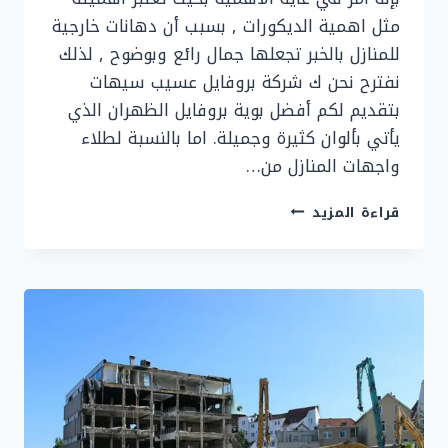
مثل اهمية الديكورات , بسبب أن دهانات خارجية
للمنازل بالخبر تجعلها جمال رائع وبوضوح , لذلك
نفترح نحن ك شركة بروفايل عسيب سيهات
بتقديم لكم أفضل بوية بروفايل الظهران الذي
يأتي بألوان كثيرة وجميلة. اما بالنسبة لطلاء
واجهات المنازل من…
اصباغ
قراءة المزيد
بروفايل
خارجي
الشرقية
0536758649
–
دهانات
خارجية
الدمام
–
بروفايل