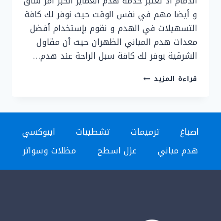
الدمام اذ تعتبر خدمة هدم العماير الخبر أمر شاق
و أيضا مهم في نفس الوقت حيث نوفر لك كافة
التسهيلات في الهدم و نقوم بإستخدام أفضل
معدات هدم المباني الظهران حيث أن مقاول
الشرقية يوفر لك كافة سبل الراحة عند هدم…
اسعار
قراءة المزيد
هدم
المباني
الشرقية
0536758649
اصباغ
ترميمات
تشطيبات
ايبوكسي
-هدم
مباني
هدم مباني
عزل اسطح
مظلات وسواتر
الدمام
–
مقاول
هدم
وتكسير
المباني