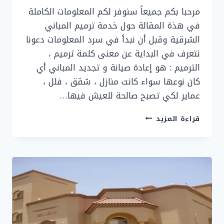
مرحبا بكم جميعاً سنوفر لكم المعلومات الكاملة
في هذة المقالة حول خدمة ترميم المباني
الشرقية وقبل أن نبدأ في سرد المعلومات دعونا
نتعرف في البداية عن معنى كلمة ترميم ،
الترميم : هو إعادة صيانة و تجديد المباني أي
كان نوعها سواء كانت منازل ، شقق ، فلل ،
عماير لكي تصبح صالحة للعيش فيها…
مقاول
قراءة المزيد
ترميم
مباني
الشرقية
0536758649
–
ترميم
مباني
الظهران
–