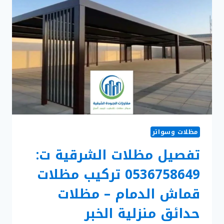
مظلات وسواتر
تفصيل مظلات الشرقية ت:
0536758649 تركيب مظلات
قماش الدمام – مظلات
حدائق منزلية الخبر